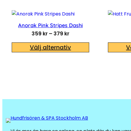
Anorak Pink Stripes Dashi
Prisintervall: 359 kr till 
359
kr
–
379
kr
Välj alternativ
V