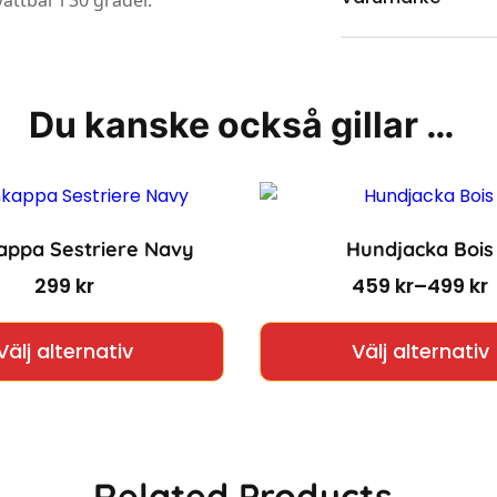
ttbar i 30 grader.
Du kanske också gillar …
ppa Sestriere Navy
Hundjacka Bois
Prisinter
299
kr
459
kr
–
499
kr
en har flera varianter. De olika alternativen kan väljas 
Den här produkten har flera var
Välj alternativ
Välj alternativ
Related Products