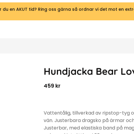
 du en AKUT tid? Ring oss gärna så ordnar vi det mot en extr
Hundjacka Bear Lo
459
kr
Vattentålig, tillverkad av ripstop-tyg
vän. Justerbara dragsko på ärmar och r
Justerbar, med elastiska band på ma