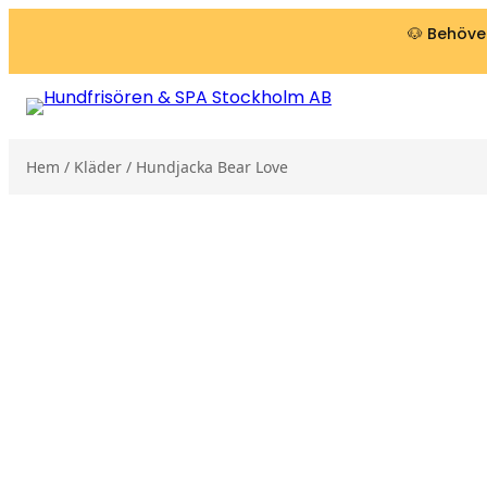
Hoppa till innehåll
🐶 Behöver
Hem
/
Kläder
/ Hundjacka Bear Love