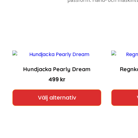
passform. Hand- och maskintvä
Hundjacka Pearly Dream
Regnka
499
kr
Den här produkt
Välj alternativ