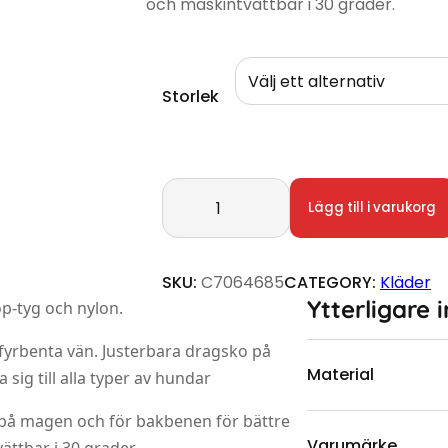
och maskintvättbar i 30 grader.
Storlek
Hundjacka Bear Love mängd
Lägg till i varukorg
SKU:
C7064685
CATEGORY:
Kläder
Ytterligare 
top-tyg och nylon.
fyrbenta vän. Justerbara dragsko på
Material
sig till alla typer av hundar
 på magen och för bakbenen för bättre
Varumärke