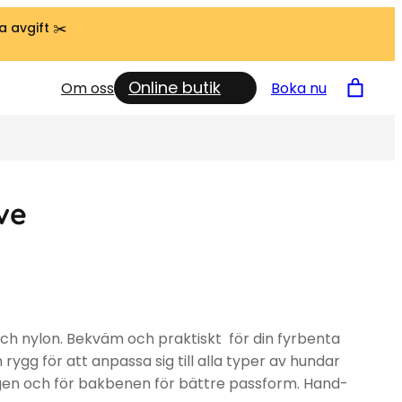
a avgift ✂️
Online butik
Om oss
Boka nu
ve
 och nylon. Bekväm och praktiskt för din fyrbenta
ygg för att anpassa sig till alla typer av hundar
gen och för bakbenen för bättre passform. Hand-