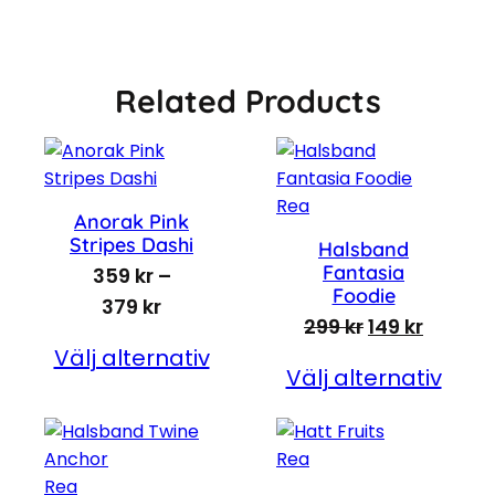
Related Products
Produkter på rea
Rea
Anorak Pink
Stripes Dashi
Halsband
Fantasia
359
kr
–
Foodie
Prisintervall: 359 kr till 379 kr
379
kr
Det ursprungl
Det nuv
299
kr
149
kr
Välj alternativ
Välj alternativ
Produkter på rea
Rea
Produkter på rea
Rea