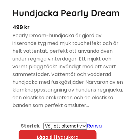
Hundjacka Pearly Dream
499
kr
Pearly Dream-hundjacka är gjord av
iriserande tyg med mjuk toucheffekt och är
helt vattentät, perfekt att använda även
under regniga vinterdagar. Ett mjukt och
varmt plagg täckt invändigt med ett svart
sammetsfoder. Vattentät och vadderad
hundjacka med fuskgåsfjäder Närvaron av en
klämknappsstängning av hundens regnjacka,
den elastiska omkretsen och de elastiska
banden som perfekt omsluter…
Storlek
Rensa
Hundjacka Pearly Dream mängd
Lägg till i varukorg