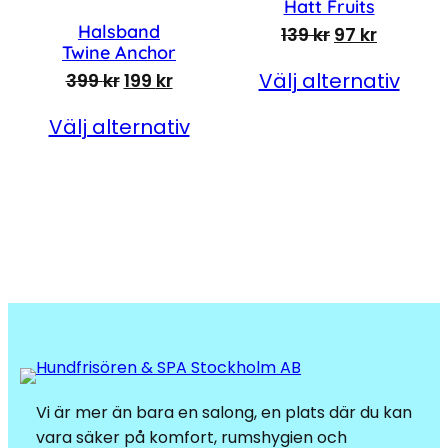
Hatt Fruits
Halsband
Det ursprungl
Det nuva
139
kr
97
kr
Twine Anchor
Det ursprungliga priset var: 399 kr.
Det nuvarande priset är: 199 kr
Välj alternativ
399
kr
199
kr
Välj alternativ
Vi är mer än bara en salong, en plats där du kan
vara säker på komfort, rumshygien och