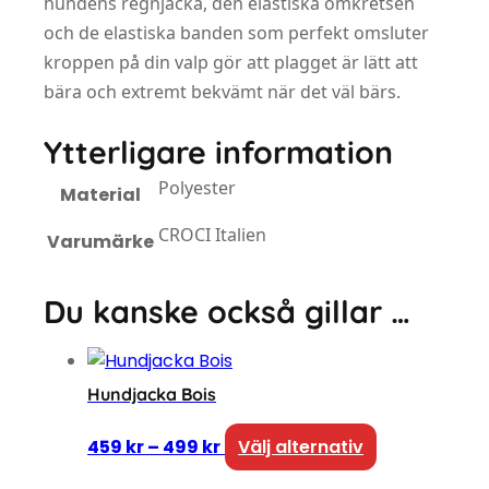
hundens regnjacka, den elastiska omkretsen
och de elastiska banden som perfekt omsluter
kroppen på din valp gör att plagget är lätt att
bära och extremt bekvämt när det väl bärs.
Ytterligare information
Polyester
Material
CROCI Italien
Varumärke
Du kanske också gillar …
Hundjacka Bois
Prisintervall: 459 kr till 499 kr
Den här produ
459
kr
–
499
kr
Välj alternativ