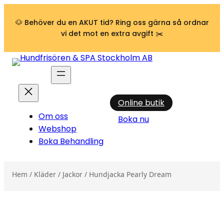
Hoppa till innehåll
🐶 Behöver du en AKUT tid? Ring oss gärna så ordnar
vi det mot en extra avgift ✂️
Online butik
Om oss
Boka nu
Webshop
Boka Behandling
Hem
/
Kläder
/
Jackor
/ Hundjacka Pearly Dream