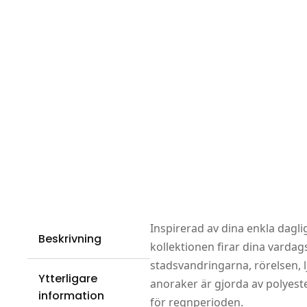
Inspirerad av dina enkla daglig
Beskrivning
kollektionen firar dina varda
stadsvandringarna, rörelsen, l
Ytterligare
anoraker är gjorda av polyest
information
för regnperioden.