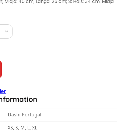
; Midja: 40 cm; Längd: 25 cm; S: Hals: 34 cm; Midja:
der
information
Dashi Portugal
XS, S, M, L, XL