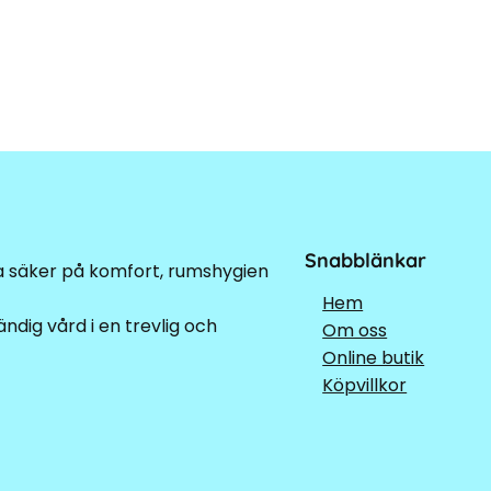
Snabblänkar
ra säker på komfort, rumshygien
Hem
ndig vård i en trevlig och
Om oss
Online butik
Köpvillkor