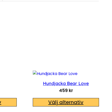
Hundjacka Bear Love
459
kr
v
Välj alternativ