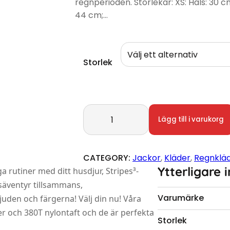
regnperioden. Storlekar: XS: Hals: 30 cm
44 cm;…
Storlek
Anorak Pink Stripes Dashi mängd
Lägg till i varukorg
CATEGORY:
Jackor
, 
Kläder
, 
Regnklä
Ytterligare 
a rutiner med ditt husdjur, Stripes³-
gsäventyr tillsammans,
Varumärke
juden och färgerna! Välj din nu! Våra
er och 380T nylontaft och de är perfekta
Storlek