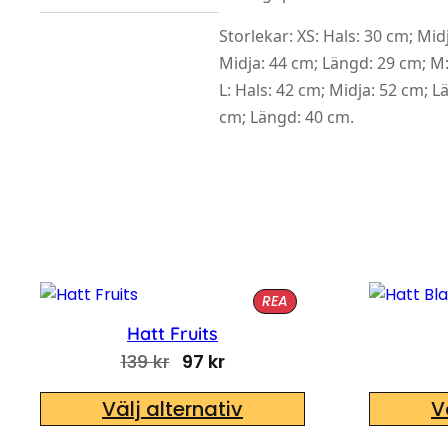
Storlekar: XS: Hals: 30 cm; Mid
Midja: 44 cm; Längd: 29 cm; M:
L: Hals: 42 cm; Midja: 52 cm; L
cm; Längd: 40 cm.
PRODUKTER PÅ REA
REA
Hatt Fruits
Det ursprungliga priset var: 13
Det nuvarande priset är: 
139
kr
97
kr
Välj alternativ
V