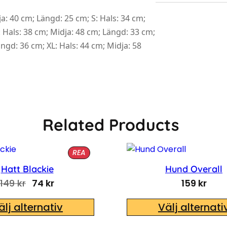
ja: 40 cm; Längd: 25 cm; S: Hals: 34 cm;
 Hals: 38 cm; Midja: 48 cm; Längd: 33 cm;
ängd: 36 cm; XL: Hals: 44 cm; Midja: 58
Related Products
PRODUKTER PÅ REA
REA
Hatt Blackie
Hund Overall
9 kr.
97 kr.
Det ursprungliga priset var: 149 kr.
Det nuvarande priset är: 74 kr.
149
kr
74
kr
159
kr
älj alternativ
Välj alternati