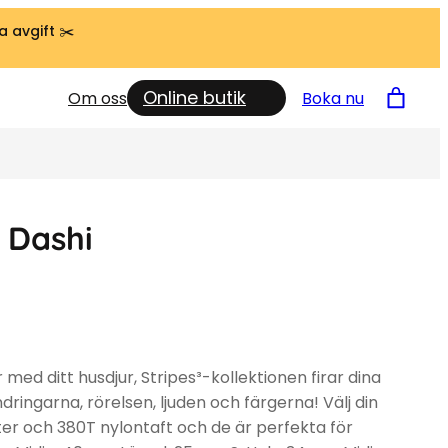
a avgift ✂️
Online butik
Om oss
Boka nu
 Dashi
till 379 kr
 med ditt husdjur, Stripes³-kollektionen firar dina
ingarna, rörelsen, ljuden och färgerna! Välj din
ter och 380T nylontaft och de är perfekta för