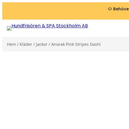
Hoppa till innehåll
🐶 Behöver
Hem
/
Kläder
/
Jackor
/ Anorak Pink Stripes Dashi