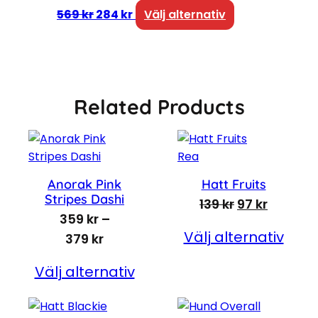
Det ursprungliga priset var: 569 kr.
Det nuvarande priset är: 284 kr
Den här produkt
569
kr
284
kr
Välj alternativ
Related Products
Produkter på rea
Rea
Anorak Pink
Hatt Fruits
Stripes Dashi
Det ursprungl
Det nuva
139
kr
97
kr
359
kr
–
Välj alternativ
Prisintervall: 359 kr till 379 kr
379
kr
Välj alternativ