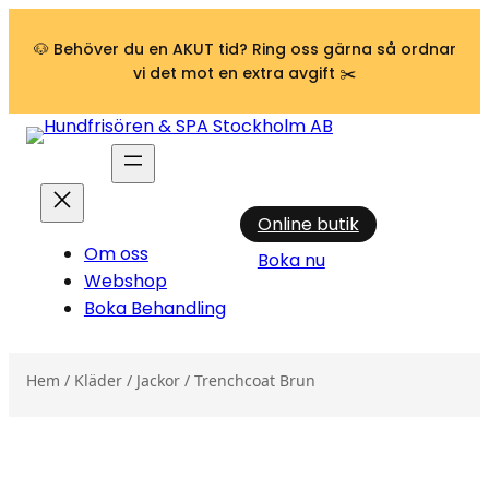
Hoppa till innehåll
🐶 Behöver du en AKUT tid? Ring oss gärna så ordnar
vi det mot en extra avgift ✂️
Online butik
Om oss
Boka nu
Webshop
Boka Behandling
Hem
/
Kläder
/
Jackor
/ Trenchcoat Brun