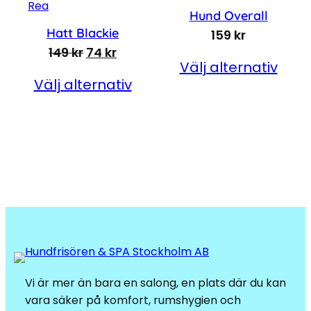
Produkter på rea
Rea
Hund Overall
Hatt Blackie
159
kr
Det ursprungliga priset var: 149 kr.
Det nuvarande priset är: 74 kr.
149
kr
74
kr
Välj alternativ
Välj alternativ
Vi är mer än bara en salong, en plats där du kan
vara säker på komfort, rumshygien och