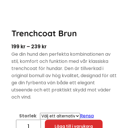
Trenchcoat Brun
Prisintervall: 199 kr till 239 kr
199
kr
–
239
kr
Ge din hund den perfekta kombinationen av
stil, komfort och funktion med vår klassiska
trenchcoat för hundar. Den är tillverkad i
original bomull av hög kvalitet, designad för att
ge din fyrbenta vän både ett elegant
utseende och ett praktiskt skydd mot väder
och vind.
Storlek
Rensa
Trenchcoat Brun mängd
Lägg till i varukorg