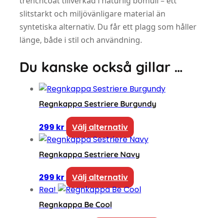
trenchcoat tillverkad i naturlig bomull – ett
slitstarkt och miljövänligare material än
syntetiska alternativ. Du får ett plagg som håller
länge, både i stil och användning.
Du kanske också gillar …
Regnkappa Sestriere Burgundy
Den här produkten har 
299
kr
Välj alternativ
Regnkappa Sestriere Navy
Den här produkten har 
299
kr
Välj alternativ
Rea!
Regnkappa Be Cool