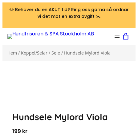
Hoppa till innehåll
🐶 Behöver du en AKUT tid? Ring oss gärna så ordnar
vi det mot en extra avgift ✂️
Hem
/
Koppel/Selar
/
Sele
/ Hundsele Mylord Viola
Hundsele Mylord Viola
199
kr