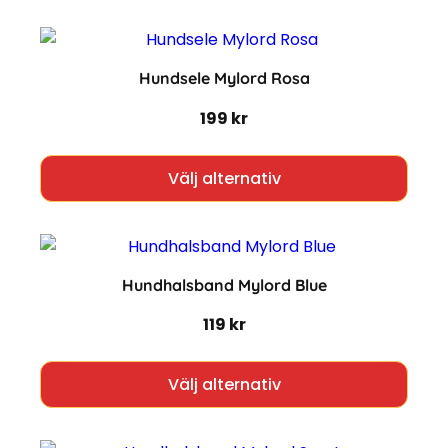
Hundsele Mylord Rosa
199
kr
Den h
Välj alternativ
Hundhalsband Mylord Blue
119
kr
Den h
Välj alternativ