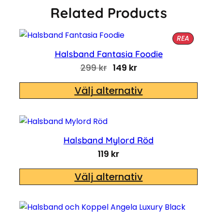
Related Products
PRODUK
REA
Halsband Fantasia Foodie
Det ursprungliga priset 
Det nuvarande pris
299
kr
149
kr
Välj alternativ
Halsband Mylord Röd
119
kr
Välj alternativ