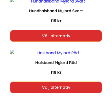
Hundhalsband Mylord Svart
119
kr
Den h
Välj alternativ
Halsband Mylord Röd
119
kr
Den h
Välj alternativ