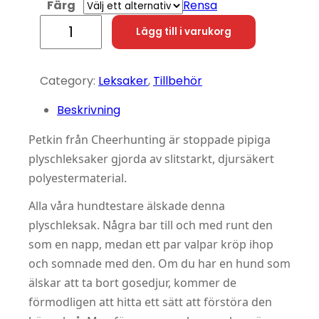
Färg
Rensa
Petkin – Chips Dog Toy mängd
Lägg till i varukorg
Category:
Leksaker
, 
Tillbehör
Beskrivning
Petkin från Cheerhunting är stoppade pipiga
plyschleksaker gjorda av slitstarkt, djursäkert
polyestermaterial.
Alla våra hundtestare älskade denna
plyschleksak. Några bar till och med runt den
som en napp, medan ett par valpar kröp ihop
och somnade med den. Om du har en hund som
älskar att ta bort gosedjur, kommer de
förmodligen att hitta ett sätt att förstöra den