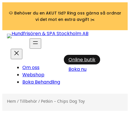
Hoppa till innehåll
🐶 Behöver du en AKUT tid? Ring oss gärna så ordnar
vi det mot en extra avgift ✂️
Online butik
Om oss
Boka nu
Webshop
Boka Behandling
Hem
/
Tillbehör
/ Petkin – Chips Dog Toy