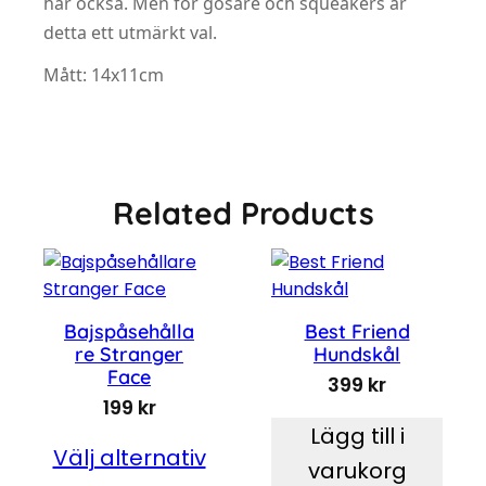
här också. Men för gosare och squeakers är
detta ett utmärkt val.
Mått: 14x11cm
Related Products
Bajspåsehålla
Best Friend
re Stranger
Hundskål
Face
399
kr
199
kr
Lägg till i
Välj alternativ
varukorg