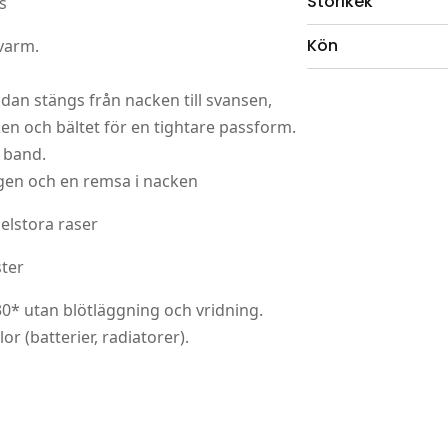
Storlkek
s
Kön
 varm.
idan stängs från nacken till svansen,
ken och bältet för en tightare passform.
 band.
ggen och en remsa i nacken
lstora raser
ter
30* utan blötläggning och vridning.
r (batterier, radiatorer).