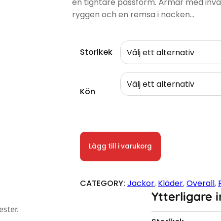
en tightare passform. Ärmar med invän
ryggen och en remsa i nacken…
Storlkek
Kön
Overall Paint Male/Female mängd
Lägg till i varukorg
CATEGORY:
Jackor
, 
Kläder
, 
Overall
, 
Ytterligare 
ster.