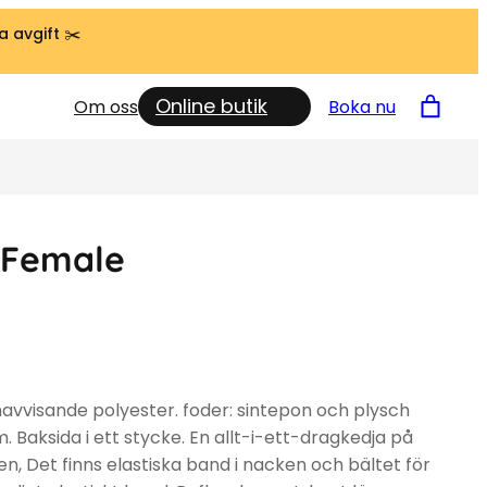
a avgift ✂️
Online butik
Om oss
Boka nu
/Female
avvisande polyester. foder: sintepon och plysch
. Baksida i ett stycke. En allt-i-ett-dragkedja på
en, Det finns elastiska band i nacken och bältet för