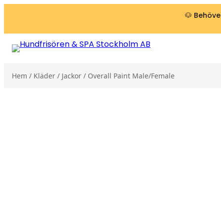
Hoppa till innehåll
🐶 Behöver
Hem
/
Kläder
/
Jackor
/ Overall Paint Male/Female