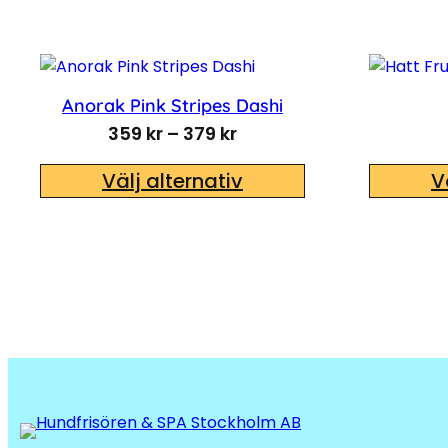
Anorak Pink Stripes Dashi
Prisintervall: 359 kr till 
359
kr
–
379
kr
Välj alternativ
V