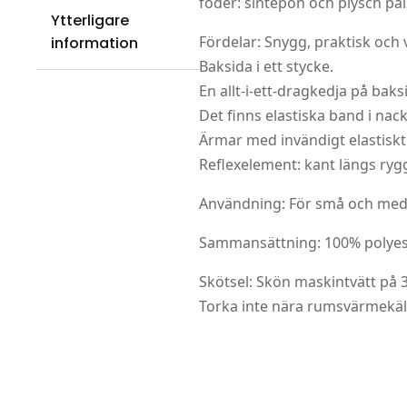
foder: sintepon och plysch päl
Ytterligare
Fördelar: Snygg, praktisk och
information
Baksida i ett stycke.
En allt-i-ett-dragkedja på baks
Det finns elastiska band i nac
Ärmar med invändigt elastiskt
Reflexelement: kant längs ry
Användning: För små och mede
Sammansättning: 100% polyes
Skötsel: Skön maskintvätt på 
Torka inte nära rumsvärmekällo