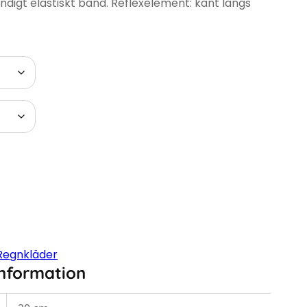
digt elastiskt band. Reflexelement: kant längs
Regnkläder
information