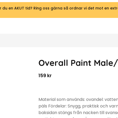
 du en AKUT tid? Ring oss gärna så ordnar vi det mot en extr
Overall Paint Male
159
kr
Material som används: ovandel: vatten
päls Fördelar: Snygg, praktisk och varm
baksidan stängs från nacken till svans