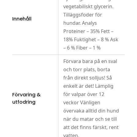
vegetabiliskt glycerin.
Tilläggsfoder för
Innehåll
hundar. Analys
Proteiner – 35% Fett –
18% Fuktighet – 8 % Ask
– 6 % Fiber – 1 %
Förvara bara på en sval
och torr plats, borta
från direkt solljus! Så
enkelt är det! Lämplig
för valpar över 12
Förvaring &
utfodring
veckor Vänligen
övervaka alltid din hund
när du matar och se till
att det finns färskt, rent
vatten.