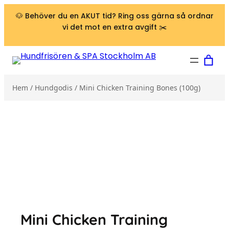
Hoppa till innehåll
🐶 Behöver du en AKUT tid? Ring oss gärna så ordnar
vi det mot en extra avgift ✂️
Hem
/
Hundgodis
/ Mini Chicken Training Bones (100g)
Mini Chicken Training