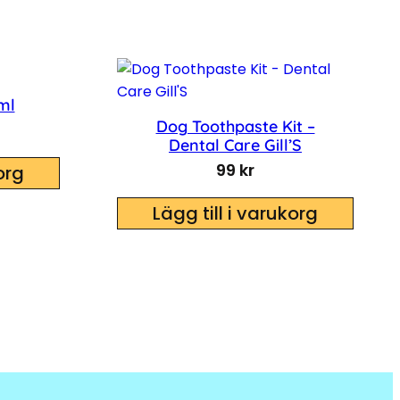
ml
Dog Toothpaste Kit –
Dental Care Gill’S
99
kr
org
Lägg till i varukorg