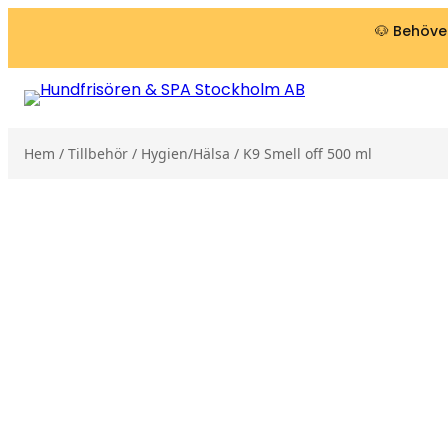
Hoppa till innehåll
🐶 Behöver
Hem
/
Tillbehör
/
Hygien/Hälsa
/ K9 Smell off 500 ml