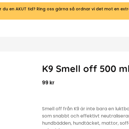
 du en AKUT tid? Ring oss gärna så ordnar vi det mot en extr
K9 Smell off 500 m
99
kr
Smell off från K9 är inte bara en luk
som snabbt och effektivt neutralisera
hundbädden, hundtäcket, mattor, soffo