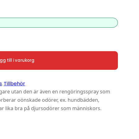
gg till i varukorg
a
, 
Tillbehör
ttagare utan den är även en rengöringsspray som
sorberar oönskade odörer, ex. hundbädden,
kar lika bra på djursodörer som människors.