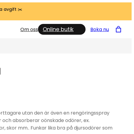
a avgift ✂️
Online butik
Om oss
Boka nu
l
tborttagare utan den är även en rengöringsspray
r och absorberar oönskade odörer, ex.
r, skor mm.. Funkar lika bra på djursodörer som