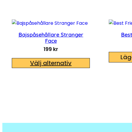
Bajspåsehållare Stranger
Best
Face
199
kr
Lägg
Välj alternativ