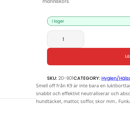
människors.
I lager
K9 Smell off 500 ml mängd
Lä
SKU:
20-901
CATEGORY:
Hygien/Häls
Smell off från K9 är inte bara en luktbor
snabbt och effektivt neutraliserar och ab
hundtäcket, mattor, soffor, skor mm.. Fun