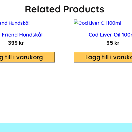
Related Products
 Friend Hundskål
Cod Liver Oil 100
399
kr
95
kr
 till i varukorg
Lägg till i varuk