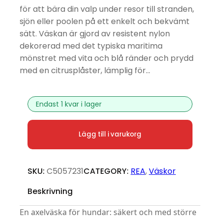
för att bära din valp under resor till stranden,
sjön eller poolen på ett enkelt och bekvämt
sätt. Väskan är gjord av resistent nylon
dekorerad med det typiska maritima
mönstret med vita och blå ränder och prydd
med en citrusplåster, lämplig för…
Endast 1 kvar i lager
Hundväska Nautical mängd
Lägg till i varukorg
SKU:
C5057231
CATEGORY:
REA
, 
Väskor
Beskrivning
En axelväska för hundar: säkert och med större