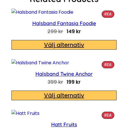
PRODUK
REA
Halsband Fantasia Foodie
Det ursprungliga priset 
Det nuvarande pris
299
kr
149
kr
Välj alternativ
PRODUK
REA
Halsband Twine Anchor
Det ursprungliga priset 
Det nuvarande prise
399
kr
199
kr
Välj alternativ
PRODUK
REA
Hatt Fruits