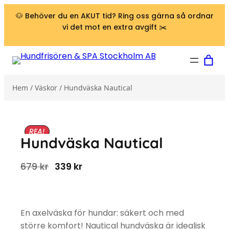
Hoppa till innehåll
🐶 Behöver du en AKUT tid? Ring oss gärna så ordnar
vi det mot en extra avgift ✂️
Hem
/
Väskor
/ Hundväska Nautical
REA!
Hundväska Nautical
Det ursprungliga priset var: 679 kr.
Det nuvarande priset är: 339 kr.
679
kr
339
kr
En axelväska för hundar: säkert och med
större komfort! Nautical hundväska är idealisk