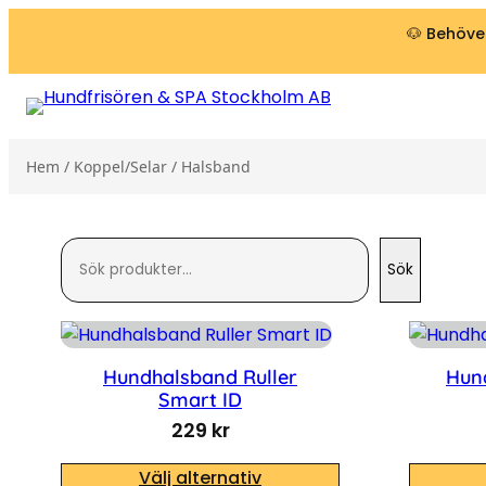
🐶 Behöver
Hem
/
Koppel/Selar
/ Halsband
Search
Sök
Hundhalsband Ruller
Hun
Smart ID
229
kr
Välj alternativ