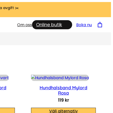
a avgift ✂️
Online butik
Om oss
Boka nu
ord
Hundhalsband Mylord
Rosa
119
kr
Välj alternativ