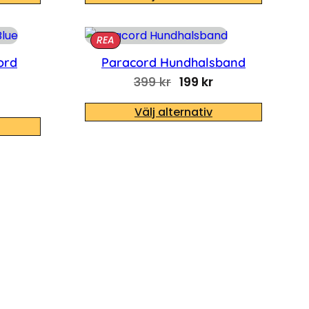
PRODUKTER PÅ REA
REA
ord
Paracord Hundhalsband
Det ursprungliga pris
Det nuvarande p
399
kr
199
kr
Välj alternativ