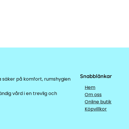
Snabblänkar
ra säker på komfort, rumshygien
Hem
ndig vård i en trevlig och
Om oss
Online butik
Köpvillkor