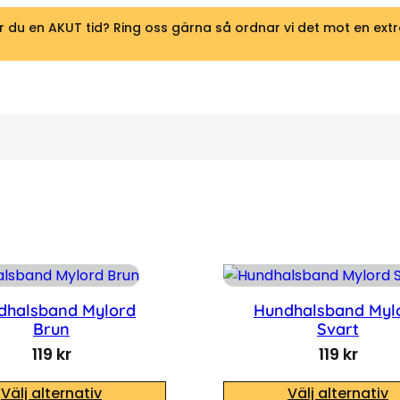
 du en AKUT tid? Ring oss gärna så ordnar vi det mot en extr
dhalsband Mylord
Hundhalsband Myl
Brun
Svart
119
kr
119
kr
Välj alternativ
Välj alternativ